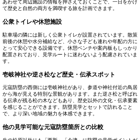
あわせて周辺施設の情報を押さえておくことで、一日をかけ
て歴史と自然の両方を満喫する旅を計画できます。
公衆トイレや休憩施設
駐車場の隣には新しく公衆トイレが設置されています。散策
前後の休憩や水分補給など、小さな子ども連れや年配の方に
とって安心できる設備です。休憩ベンチや案内板もしっかり
配置されており、見学ルートに迷わないよう配慮されていま
す。
壱岐神社や逆さ松など歴史・伝承スポット
元寇防塁の西側には壱岐神社があり、参道や神社付近の鳥居
から海が見える特別な景観があります。また逆さ松と呼ばれ
る伝承が残る松の木などもあり、歴史以外の文化・伝承要素
を感じることができます。防塁見学とセットで訪れること
で、より深い地域の魅力を体感できます。
他の見学可能な元寇防塁箇所との比較