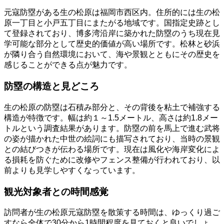
元寇防塁がある生の松原は福岡市西区内。住所的には生の松
原一丁目と小戸五丁目にまたがる地域です。国指定史跡とし
て登録されており、博多湾沿岸に築かれた防塁のうち現在見
学可能な部分として歴史的価値が高い場所です。松林と砂浜
が隣り合う自然環境において、海や景観とともにその歴史を
感じることができる点が魅力です。
防塁の構造と見どころ
生の松原の防塁は石積み部分と、その背後を粘土で補強する
構造が特徴です。幅は約１～1.5メートル、高さは約1.8メー
トルという調査結果があります。防塁の前を馬上で進む武将
の姿が描かれた中世の絵詞にも描写されており、当時の景観
との結びつきが伝わる場所です。現在は風化や海岸変化によ
る損耗を防ぐために改修やフェンス整備が行われており、以
前よりも見学しやすくなっています。
観光対象者との時間感覚
訪問者が生の松原元寇防塁を散策する時間は、ゆっくり過ご
すなら全体で30分から1時間程度を見ておくと良いでしょ