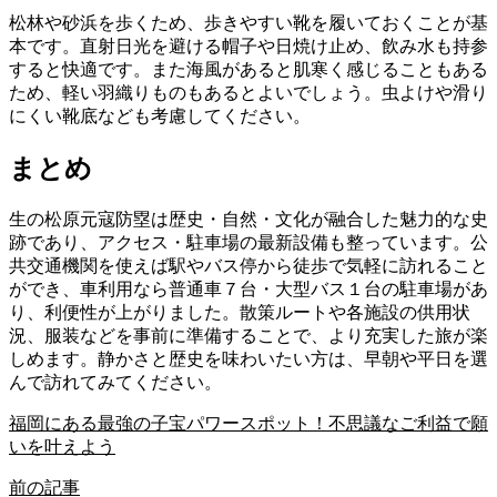
松林や砂浜を歩くため、歩きやすい靴を履いておくことが基
本です。直射日光を避ける帽子や日焼け止め、飲み水も持参
すると快適です。また海風があると肌寒く感じることもある
ため、軽い羽織りものもあるとよいでしょう。虫よけや滑り
にくい靴底なども考慮してください。
まとめ
生の松原元寇防塁は歴史・自然・文化が融合した魅力的な史
跡であり、アクセス・駐車場の最新設備も整っています。公
共交通機関を使えば駅やバス停から徒歩で気軽に訪れること
ができ、車利用なら普通車７台・大型バス１台の駐車場があ
り、利便性が上がりました。散策ルートや各施設の供用状
況、服装などを事前に準備することで、より充実した旅が楽
しめます。静かさと歴史を味わいたい方は、早朝や平日を選
んで訪れてみてください。
福岡にある最強の子宝パワースポット！不思議なご利益で願
いを叶えよう
前の記事