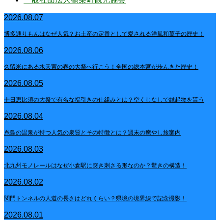
2026.08.07
博多通りもんはなぜ人気？お土産の定番として愛される洋風和菓子の歴史！
2026.08.06
久留米にある水天宮の春の大祭へ行こう！全国の総本宮が歩んきた歴史！
2026.08.05
十日恵比須の大祭で有名な福引きの仕組みとは？空くじなしで縁起物を貰う
2026.08.04
糸島の温泉が持つ人気の泉質とその特徴とは？週末の癒やし旅案内
2026.08.03
北九州モノレールはなぜ小倉駅に突き刺さる形なのか？驚きの構造！
2026.08.02
関門トンネルの人道の長さはどれくらい？県境の境界線で記念撮影！
2026.08.01