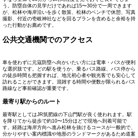
う。防塁自体の見学だけであれば15〜30分で一周できます
が、松林や海岸沿いを歩く散策、松林のベンチで休憩、写真
撮影、付近の壱岐神社などを回るプランを含めると余裕を持
った行動がお薦めです。
公共交通機関でのアクセス
車を使わずに元寇防塁へ向かいたい方には電車・バスが便利
な選択肢です。どの駅を使うか、乗るバス路線、バス停から
の徒歩時間も把握すれば、地元初心者や観光客でも安心して
訪れることができます。混雑する時間や便数が限られるバス
路線など事前確認が重要です。
最寄り駅からのルート
最寄駅としてはJR筑肥線の下山門駅が良く使われます。駅
を降りてから徒歩で約10〜15分ほどで現地へ到着可能で
す。経路は海岸方向へ進み松林を抜けるコースが一般的で、
分かりやすい案内標識や地形のランドマークがあるため道案