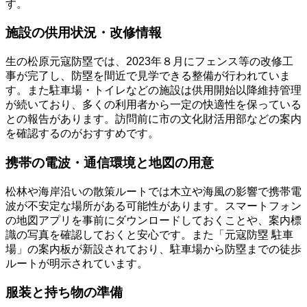
す。
施設の供用状況・改修情報
生の松原元寇防塁では、2023年８月にフェンス等の改修工
事が完了し、防塁を間近で見学できる整備が行われていま
す。また駐車場・トイレなどの施設は供用開始以降維持管理
が続いており、多くの利用者から一定の快適性を保っている
との報告があります。訪問前に市の文化財活用部などの案内
を確認するのがおすすめです。
携帯の電波・通信環境と地図の用意
松林や海岸沿いの散策ルートでは木立や海風の影響で携帯電
波が不安定な場所がある可能性があります。スマートフォン
の地図アプリを事前にダウンロードしておくことや、案内標
識の写真を確認しておくと安心です。また「元寇防塁 駐車
場」の案内板が新設されており、駐車場から防塁までの徒歩
ルートが明示されています。
服装と持ち物の準備