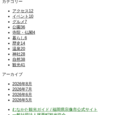
カテゴリー
アクセス
12
イベント
10
グルメ
7
公園
36
寺院・仏閣
4
暮らし
6
歴史
14
温泉
20
神社
28
自然
38
観光
41
アーカイブ
2026年8月
2026年7月
2026年6月
2026年5月
むなかた観光ガイド / 福岡県宗像市公式サイト
⼀般社団法⼈篠栗町観光協会