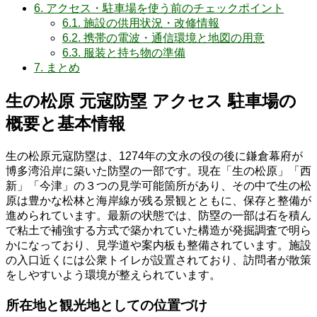
6.
アクセス・駐車場を使う前のチェックポイント
6.1.
施設の供用状況・改修情報
6.2.
携帯の電波・通信環境と地図の用意
6.3.
服装と持ち物の準備
7.
まとめ
生の松原 元寇防塁 アクセス 駐車場の
概要と基本情報
生の松原元寇防塁は、1274年の文永の役の後に鎌倉幕府が
博多湾沿岸に築いた防塁の一部です。現在「生の松原」「西
新」「今津」の３つの見学可能箇所があり、その中で生の松
原は豊かな松林と海岸線が残る景観とともに、保存と整備が
進められています。最新の状態では、防塁の一部は石を積ん
で粘土で補強する方式で築かれていた構造が発掘調査で明ら
かになっており、見学道や案内板も整備されています。施設
の入口近くには公衆トイレが設置されており、訪問者が散策
をしやすいよう環境が整えられています。
所在地と観光地としての位置づけ