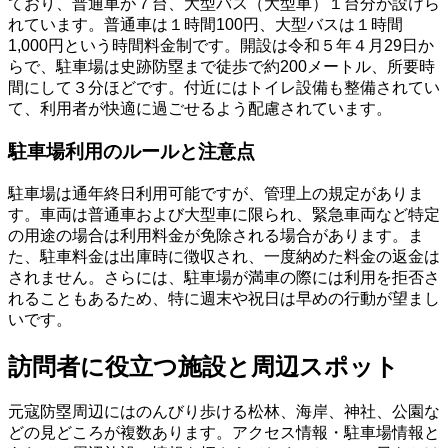
ており、普通車が７台、大型バス（大型車）１台分が設けら
れています。普通車は１時間100円、大型バスは１時間
1,000円という時間料金制です。開設は令和５年４月29日か
らで、駐車場は史跡防塁まで徒歩で約200メートル、所要時
間にして３分ほどです。付近にはトイレ設備も整備されてい
て、利用者が快適に過ごせるよう配慮されています。
駐車場利用のルールと注意点
駐車場は通年終日利用可能ですが、管理上の規定がありま
す。車両は普通車および大型車に限られ、緊急車両など特定
の用途の場合は利用料金が免除される場合があります。ま
た、駐車料金は出庫時に徴収され、一度納めた料金の返金は
されません。さらには、駐車場が満車の際には利用を拒否さ
れることもあるため、特に週末や祝日は早めの行動が望まし
いです。
訪問者に役立つ施設と周辺スポット
元寇防塁周辺にはのんびり歩ける松林、海岸、神社、公園な
どの見どころが複数あります。アクセス情報・駐車場情報と