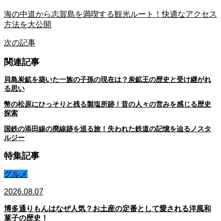
海の中道から志賀島を満喫する観光ルート！快適なアクセス
方法を大公開
次の記事
関連記事
貝島炭鉱を築いた一族の子孫の現在は？炭鉱王の歴史と受け継がれ
る思い
幣の松原にひっそりと残る製塩所跡！昔の人々の営みを感じる歴史
探索
国鉄の添田線の廃線跡を巡る旅！失われた鉄道の記憶を辿るノスタ
ルジー
特集記事
グルメ
2026.08.07
博多通りもんはなぜ人気？お土産の定番として愛される洋風和
菓子の歴史！