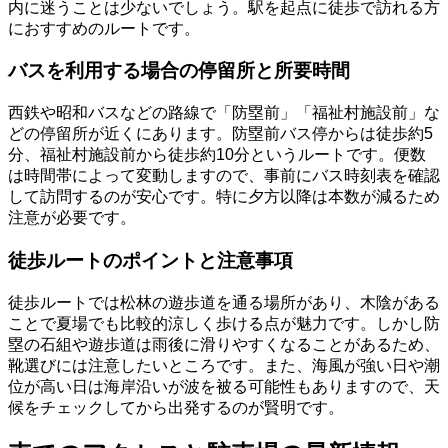
内に迷うことは少ないでしょう。駅を起点に徒歩で訪れる方
におすすめのルートです。
バスを利用する場合の停留所と所要時間
西鉄や昭和バスなどの路線で「防塁前」「福祉村施設前」な
どの停留所が近くにあります。防塁前バス停からは徒歩約5
分、福祉村施設前から徒歩約10分というルートです。便数
は時間帯によって変動しますので、事前にバス時刻表を確認
して訪問するのが安心です。特に夕方以降は本数が減るため
注意が必要です。
徒歩ルートのポイントと注意事項
徒歩ルートでは松林の遊歩道を通る場所があり、木陰がある
ことで夏場でも比較的涼しく歩ける点が魅力です。しかし防
塁の石組や遊歩道は雨後に滑りやすくなることがあるため、
靴選びには注意したいところです。また、海風が強い日や潮
位が高い日は海岸沿いが波を被る可能性もありますので、天
候をチェックしてから出発するのが賢明です。