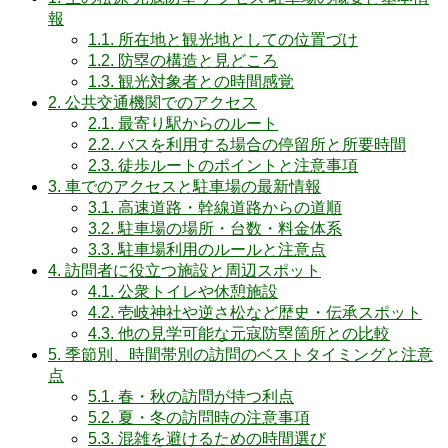
報
1.1.
所在地と観光地としての位置づけ
1.2.
防塁の構造と見どころ
1.3.
観光対象者との時間感覚
2.
公共交通機関でのアクセス
2.1.
最寄り駅からのルート
2.2.
バスを利用する場合の停留所と所要時間
2.3.
徒歩ルートのポイントと注意事項
3.
車でのアクセスと駐車場の最新情報
3.1.
高速道路・幹線道路からの道順
3.2.
駐車場の場所・台数・料金体系
3.3.
駐車場利用のルールと注意点
4.
訪問者に役立つ施設と周辺スポット
4.1.
公衆トイレや休憩施設
4.2.
壱岐神社や逆さ松など歴史・伝承スポット
4.3.
他の見学可能な元寇防塁箇所との比較
5.
季節別、時間帯別の訪問のベストタイミングと注意
点
5.1.
春・秋の訪問が持つ利点
5.2.
夏・冬の訪問時の注意事項
5.3.
混雑を避けるための時間選び