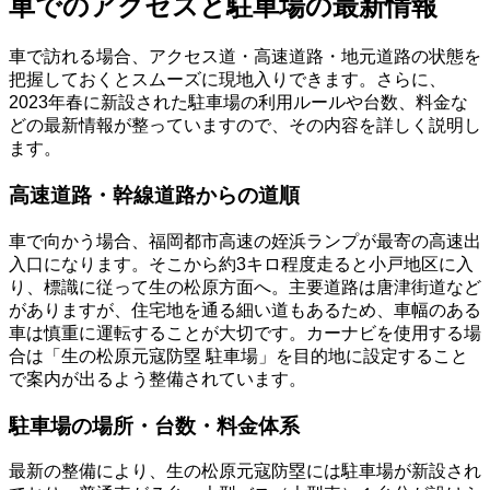
車でのアクセスと駐車場の最新情報
車で訪れる場合、アクセス道・高速道路・地元道路の状態を
把握しておくとスムーズに現地入りできます。さらに、
2023年春に新設された駐車場の利用ルールや台数、料金な
どの最新情報が整っていますので、その内容を詳しく説明し
ます。
高速道路・幹線道路からの道順
車で向かう場合、福岡都市高速の姪浜ランプが最寄の高速出
入口になります。そこから約3キロ程度走ると小戸地区に入
り、標識に従って生の松原方面へ。主要道路は唐津街道など
がありますが、住宅地を通る細い道もあるため、車幅のある
車は慎重に運転することが大切です。カーナビを使用する場
合は「生の松原元寇防塁 駐車場」を目的地に設定すること
で案内が出るよう整備されています。
駐車場の場所・台数・料金体系
最新の整備により、生の松原元寇防塁には駐車場が新設され