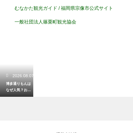
むなかた観光ガイド / 福岡県宗像市公式サイト
⼀般社団法⼈篠栗町観光協会
2026.08.07
博多通りもんは
なぜ人気？お土
産の定番として
愛される洋風和
菓子の歴史！
2026.08.06