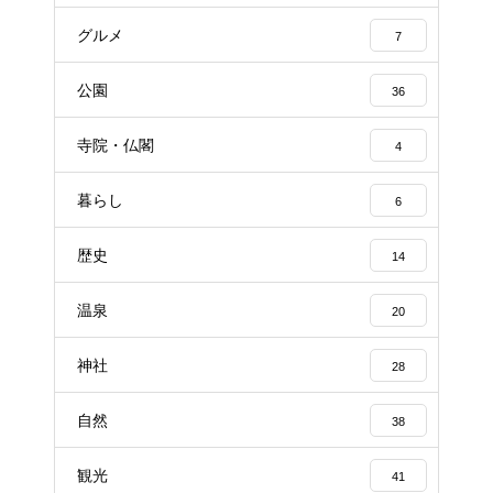
グルメ
7
公園
36
寺院・仏閣
4
暮らし
6
歴史
14
温泉
20
神社
28
自然
38
観光
41