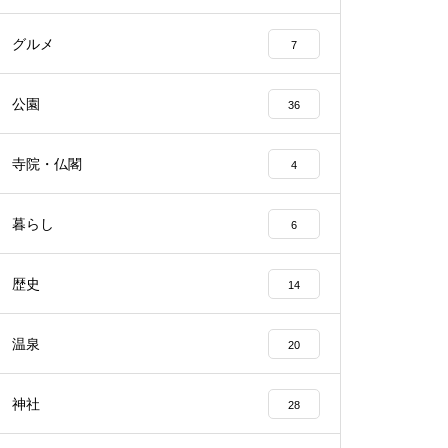
グルメ
7
公園
36
寺院・仏閣
4
暮らし
6
歴史
14
温泉
20
神社
28