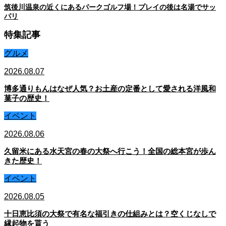
筑後川温泉の近くにあるパークゴルフ場！プレイの後は名湯でサッ
パリ
特集記事
グルメ
2026.08.07
博多通りもんはなぜ人気？お土産の定番として愛される洋風和
菓子の歴史！
イベント
2026.08.06
久留米にある水天宮の春の大祭へ行こう！全国の総本宮が歩ん
きた歴史！
イベント
2026.08.05
十日恵比須の大祭で有名な福引きの仕組みとは？空くじなしで
縁起物を貰う