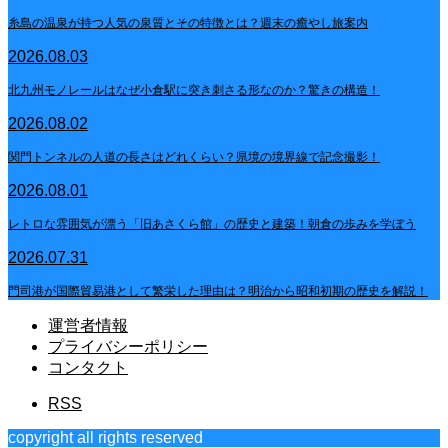
糸島の温泉が持つ人気の泉質とその特徴とは？週末の癒やし旅案内
2026.08.03
北九州モノレールはなぜ小倉駅に突き刺さる形なのか？驚きの構造！
2026.08.02
関門トンネルの人道の長さはどれくらい？県境の境界線で記念撮影！
2026.08.01
レトロな雰囲気が漂う「旧あさくら館」の歴史と建築！朝倉の歩みを学ぼう
2026.07.31
門司港が国際貿易港として繁栄した理由は？明治から昭和初期の歴史を解説！
運営者情報
プライバシーポリシー
コンタクト
RSS
copyright all rights reserved