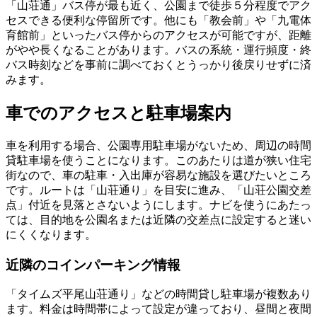
「山荘通」バス停が最も近く、公園まで徒歩５分程度でアク
セスできる便利な停留所です。他にも「教会前」や「九電体
育館前」といったバス停からのアクセスが可能ですが、距離
がやや長くなることがあります。バスの系統・運行頻度・終
バス時刻などを事前に調べておくとうっかり後戻りせずに済
みます。
車でのアクセスと駐車場案内
車を利用する場合、公園専用駐車場がないため、周辺の時間
貸駐車場を使うことになります。このあたりは道が狭い住宅
街なので、車の駐車・入出庫が容易な施設を選びたいところ
です。ルートは「山荘通り」を目安に進み、「山荘公園交差
点」付近を見落とさないようにします。ナビを使うにあたっ
ては、目的地を公園名または近隣の交差点に設定すると迷い
にくくなります。
近隣のコインパーキング情報
「タイムズ平尾山荘通り」などの時間貸し駐車場が複数あり
ます。料金は時間帯によって設定が違っており、昼間と夜間