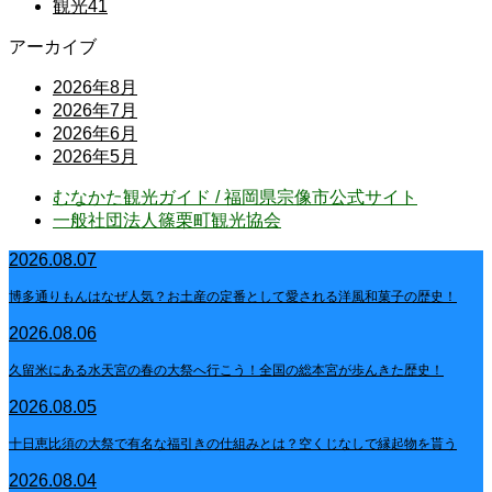
観光
41
アーカイブ
2026年8月
2026年7月
2026年6月
2026年5月
むなかた観光ガイド / 福岡県宗像市公式サイト
⼀般社団法⼈篠栗町観光協会
2026.08.07
博多通りもんはなぜ人気？お土産の定番として愛される洋風和菓子の歴史！
2026.08.06
久留米にある水天宮の春の大祭へ行こう！全国の総本宮が歩んきた歴史！
2026.08.05
十日恵比須の大祭で有名な福引きの仕組みとは？空くじなしで縁起物を貰う
2026.08.04