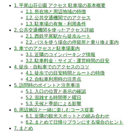
1.
平尾山荘公園 アクセス 駐車場の基本概要
1.1.
所在地と周辺地域の特徴
1.2.
公共交通機関でのアクセス
1.3.
駐車場の有無・利用条件
2.
公共交通機関を使ったアクセス詳細
2.1.
西鉄平尾駅から徒歩ルート
2.2.
バスを使う場合の停留所と乗り換え案内
3.
車でのアクセスと駐車場案内
3.1.
近隣のコインパーキング情報
3.2.
駐車料金・サイズ・運営時間の目安
4.
徒歩・自転車でのアクセスのコツ
4.1.
徒歩での目安時間とルートの特徴
4.2.
自転車利用時の注意点
5.
訪問時のポイントと注意事項
5.1.
入口の位置と表示の確認
5.2.
混雑する時間帯と曜日
5.3.
天候と季節による影響
6.
周辺施設と一緒に楽しむコース提案
6.1.
近隣の観光スポットとの組み合わせ
6.2.
まとめて日帰りプランにする場合のヒント
7.
まとめ