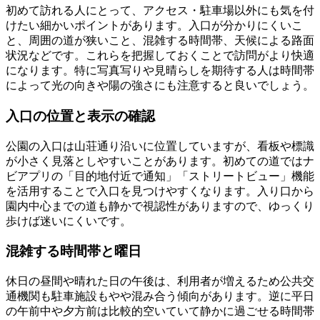
初めて訪れる人にとって、アクセス・駐車場以外にも気を付
けたい細かいポイントがあります。入口が分かりにくいこ
と、周囲の道が狭いこと、混雑する時間帯、天候による路面
状況などです。これらを把握しておくことで訪問がより快適
になります。特に写真写りや見晴らしを期待する人は時間帯
によって光の向きや陽の強さにも注意すると良いでしょう。
入口の位置と表示の確認
公園の入口は山荘通り沿いに位置していますが、看板や標識
が小さく見落としやすいことがあります。初めての道ではナ
ビアプリの「目的地付近で通知」「ストリートビュー」機能
を活用することで入口を見つけやすくなります。入り口から
園内中心までの道も静かで視認性がありますので、ゆっくり
歩けば迷いにくいです。
混雑する時間帯と曜日
休日の昼間や晴れた日の午後は、利用者が増えるため公共交
通機関も駐車施設もやや混み合う傾向があります。逆に平日
の午前中や夕方前は比較的空いていて静かに過ごせる時間帯