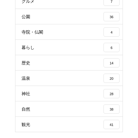
グルメ
7
公園
36
寺院・仏閣
4
暮らし
6
歴史
14
温泉
20
神社
28
自然
38
観光
41