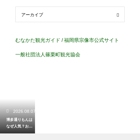
アーカイブ
むなかた観光ガイド / 福岡県宗像市公式サイト
⼀般社団法⼈篠栗町観光協会
2026.08.07
博多通りもんは
なぜ人気？お土
産の定番として
愛される洋風和