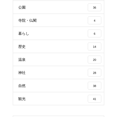
公園
36
寺院・仏閣
4
暮らし
6
歴史
14
温泉
20
神社
28
自然
38
観光
41