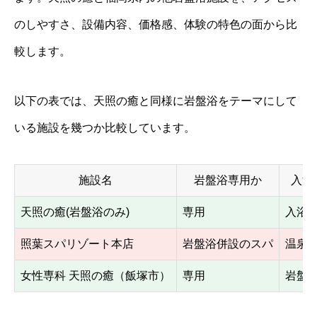
のしやすさ、設備内容、価格感、体験の特色の面から比
較します。
以下の表では、天照の癒と同様に岩盤浴をテーマにして
いる施設を幾つか比較しています。
施設名
岩盤浴専用か
入浴
天照の癒(岩盤浴のみ)
専用
入浴
照葉スパリゾート本店
岩盤浴併設のスパ
温泉
女性専科 天照の癒（飯塚市）
専用
岩盤