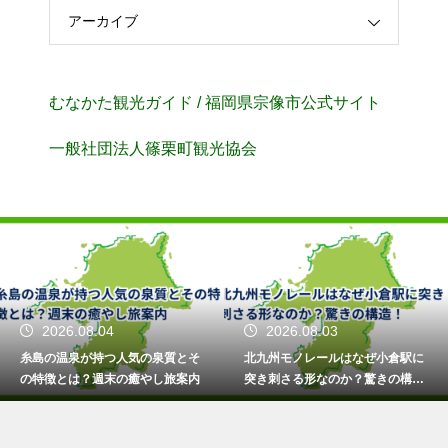
アーカイブ
むなかた観光ガイド / 福岡県宗像市公式サイト
⼀般社団法⼈篠栗町観光協会
2026.08.04
2026.08.03
糸島の温泉が持つ人気の泉質とそ
北九州モノレールはなぜ小倉駅に
の特徴とは？週末の癒やし旅案内
突き刺さる形なのか？驚きの構
造！