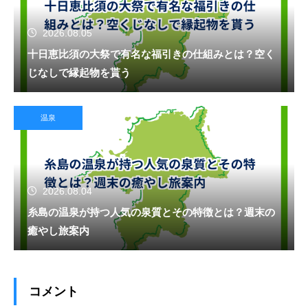
2026.08.05
十日恵比須の大祭で有名な福引きの仕組みとは？空く
じなしで縁起物を貰う
温泉
2026.08.04
糸島の温泉が持つ人気の泉質とその特徴とは？週末の
癒やし旅案内
コメント