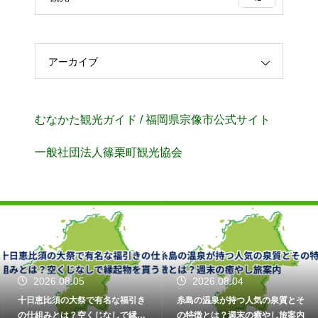
アーカイブ
むなかた観光ガイド / 福岡県宗像市公式サイト
⼀般社団法⼈篠栗町観光協会
2026.08.05
2026.08.04
十日恵比須の大祭で有名な福引き
糸島の温泉が持つ人気の泉質とそ
の仕組みとは？空くじなしで縁起
の特徴とは？週末の癒やし旅案内