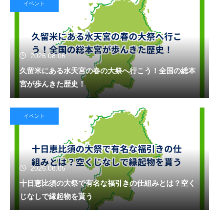
イベント
2026.08.06
久留米にある水天宮の春の大祭へ行こう！全国の総本
宮が歩んきた歴史！
イベント
2026.08.05
十日恵比須の大祭で有名な福引きの仕組みとは？空く
じなしで縁起物を貰う