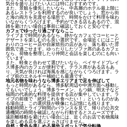
気分を盛り上げたい人には特におすすめです。
また、景観を優先したいなら、中高層のホテル最上階に
あるレストランを利用するのが良いでしょう。窓から街
と海の両方を見渡せる場所で、時間をかけて料理を味わ
いながらくつろげます。予約ができる店もあるので、混
雑を避けたい場合は事前に確認しておくと安心です。
カフェでゆったり過ごすならここ
ライブまで時間があるなら、静かなカフェでコーヒーと
デザートを楽しむのも良い選択です。会場近くにはこだ
わりのコーヒー店や自家焙煎の店があり、落ち着いた雰
囲気で過ごせます。ゆったりしたソファ席のあるカフェ
なら、荷物を整理したり仲間と会話を楽しむのにも向い
ています。
また、軽食と合わせて選びたいなら、ベイサイドプレイ
ス博多内のカフェが便利です。テラス席がある店もあ
り、天気が良ければ海風を感じながらくつろげます。ラ
イブ前のエネルギー補給にも最適です。
地元名物を味わうなら博多エリアまで足を伸ばして
もっと時間があるなら、博多駅周辺や中洲方面へ移動し
てもいいでしょう。博多ラーメン、もつ鍋、明太子など
福岡の代表的な料理を提供する店が集中しています。ラ
イブの前後で「絶対これを食べたい！」というものがあ
る場合は、この選択肢が映像にも記憶にも残ります。
移動時間とライブ時間のバランスを見て、帰りの公共交
通機関の時間を確認しながら行動するとスムーズです。
遠距離移動を避けたい場合には、近くのお店で名物風味
を楽しめる店を選ぶとヵさばりません。
自然・景色を楽しめる屋外スポットで気分転換