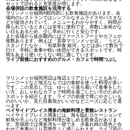
セットで訪れると充実度が増します。
会場併設の飲食施設を活用する
マリンメッセ福岡A館内部にも飲食施設があります。会
場内のレストランではシンプルなオムライスやパスタな
どが提供されていて、メニューもわかりやすく、時間が
限られているときには非常に便利です。席数に余裕がな
い日もあるため、少し早めに行くと安心です。
また会場から徒歩圏内にはファーストフードやカフェが
複数あります。例えば「芙蓉マリンメッセ店」「うどん
スタンドたなか」「旬菜和食 銀河」などは歩いて数分で
行け、手軽に食事や軽い休憩ができるスポットです。時
間をあまり使いたくない時に適しています。
ライブ前後におすすめのグルメ・カフェで時間つぶし
マリンメッセ福岡周辺は海辺エリアということもあり、
シーフードなど地元ならではの食材を使った料理が多い
です。この見出しでは、ゆっくり落ち着いて食事をした
い方、おしゃれなカフェで時間を過ごしたい方のための
スポットを紹介します。ライブの前後で胃にやさしいも
のがいいか、見た目重視がいいかなどニーズに応じて選
べます。
ベイサイドプレイス博多の海鮮料理と景観レストラン
ベイサイドプレイス博多には、海を臨むロケーションで
鮮魚や天ぷらなど海鮮料理が楽しめる飲食店がありま
す。窓側席では博多湾を一望でき、夕暮れ時の景色と合
わせて食事がより雰囲気よく感じられます。ライブ前の