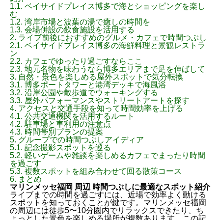
1.1.
ベイサイドプレイス博多で海とショッピングを楽し
む
1.2.
湾岸市場と波葉の湯で癒しの時間を
1.3.
会場併設の飲食施設を活用する
2.
ライブ前後におすすめのグルメ・カフェで時間つぶし
2.1.
ベイサイドプレイス博多の海鮮料理と景観レストラ
ン
2.2.
カフェでゆったり過ごすならここ
2.3.
地元名物を味わうなら博多エリアまで足を伸ばして
3.
自然・景色を楽しめる屋外スポットで気分転換
3.1.
博多ポートタワーと港湾デッキで海風浴
3.2.
沿岸公園や散歩道でウォーキングする
3.3.
屋外パフォーマンスやストリートアートを探す
4.
アクセスと交通手段を知って時間効率を上げる
4.1.
公共交通機関を活用するルート
4.2.
駐車場と車利用の注意点
4.3.
時間帯別プランの提案
5.
グループでの時間つぶしアイディア
5.1.
記念撮影スポットを巡る
5.2.
軽いゲームや雑談を楽しめるカフェでまったり時間
を過ごす
5.3.
複数スポットを組み合わせて回る散策コース
6.
まとめ
マリンメッセ福岡 周辺 時間つぶしに最適なスポット紹介
ライブまでの時間を過ごすには、近場で効率よく動ける
スポットを知っておくことが鍵です。マリンメッセ福岡
の周辺には徒歩5〜10分圏内でリラックスできたり、ち
ょっとした景色を楽しめる場所が複数あります。この記