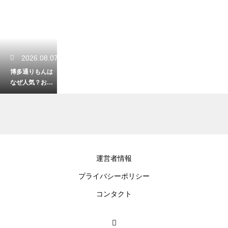
2026.08.07
博多通りもんは
なぜ人気？お土
産の定番として
愛される洋風和
菓子の歴史！
2026.08.06
運営者情報
久留米にある水
プライバシーポリシー
天宮の春の大祭
へ行こう！全国
コンタクト
の総本宮が歩ん
きた歴史！