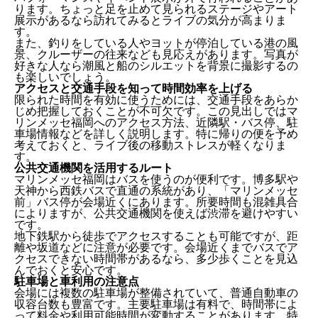
ります。ちょっと足を止めて見られるステージやアート
展示があるなら訪れてみるとライブの気分が高まりま
す。
また、釣りをしている人やヨットが停泊している港の風
景、クルーザーの往来なども見応えがあります。写真が
好きな人なら潮風と船のシルエットを背景に撮影するの
も楽しいでしょう。
アクセスと交通手段を知って時間効率を上げる
限られた時間を有効に使うためには、交通手段をあらか
じめ把握しておくことが不可欠です。この見出しではマ
リンメッセ福岡へのアクセス方法、近隣駅・バス停、駐
車場情報などを詳しく説明します。特に帰りの便を予め
考えておくと、ライブ後の移動ストレスが軽くなりま
す。
公共交通機関を活用するルート
マリンメッセ福岡はバスを使うのが便利です。博多駅や
天神から西鉄バスで直通の系統があり、「マリンメッセ
前」バス停が会場近くにあります。所要時間も混雑具合
によりますが、公共交通機関を使えば渋滞を避けやすい
です。
地下鉄駅から徒歩でアクセスすることも可能ですが、距
離や坂道などに注意が必要です。会場近くまでバスでア
クセスできない時間帯があるなら、多少歩くことを見込
んでおくと安心です。
駐車場と車利用の注意点
会場には複数の駐車場が整備されていて、普通自動車の
収容台数も豊富です。主要駐車場は有料で、時間帯によ
って料金や利用可能時間が変動することがあります。特