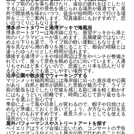
ライブ前の心を落ち着けたり、遠征の疲れをほぐしたり
するには、自然や景色を感じられる場所が最適です。屋
外で開放感を味わいつつ、徒歩や短時間バスで行ける場
所をここでご案内します。写真撮影にもおすすめで、思
い出づくりにもなります。
博多ポートタワーと港湾デッキで海風浴
博多ポートタワーは海岸線に立ち、展望デッキから港と
街のパノラマビューが楽しめます。高層建築ではないた
め上り下りも楽で、ライブ前の軽い運動にもなります。
海を見ながら潮の香りを感じることで、都会の喧騒とは
違ったゆったりとした時間が流れます。
隣接する港湾デッキや埠頭周辺は芝生やベンチが整備さ
れていて、座って景色を眺めるのに向いています。人通
りもそれほど多くないので、思索したり本を読んだりす
るなど、一人でも過ごしやすい場所です。
沿岸公園や散歩道でウォーキングする
マリンメッセ福岡周辺には海岸線に沿った遊歩道や公園
があり、自然と都市が調和した景観が魅力です。ライブ
前の緊張をほぐしたり空腹を感じる前に体を軽く動かす
にはちょうどいい距離です。時間に応じて折り返せるル
ートを選ぶと安心です。
季節によって風や日差しが変わるので、帽子や日焼け止
めなど準備しておくと良いでしょう。夕方なら夕日を見
に行くのもおすすめです。夜景スポットとしても使える
場所がいくつかあります。
屋外パフォーマンスやストリートアートを探す
ベイエリアはライブ会場に近いため、コンサートの予告
パフォーマンスやイベント展示が外で行われることがあ