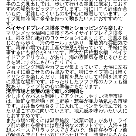
事のこの見出しでは、歩いて行ける範囲に限定しておす
すめの場所をピックアップします。特に口コミ評価が高
いもの、混雑しにくいものを中心に厳選しています。ラ
イブ開始時間に余裕を持って動きたい人におすすめで
す。
ベイサイドプレイス博多で海とショッピングを楽しむ
マリンメッセ福岡に隣接するベイサイドプレイス博多
は、港を望む絶好のロケーションにあります。海風を感
じながら歩く「海のモール」があり、開放的な雰囲気で
す。湾岸市場ではお土産や惣菜が揃っていて、手軽に食
事するにも都合がいいです。巨大な円柱型水槽「ベイサ
イドアクアリウム」があり、海の雰囲気を感じるひとと
きを過ごすのにもぴったりです。
ショッピング施設やカフェが集まっていて、天候に左右
されずに過ごせるのも強みです。特にライブ前には軽く
ドリンクを楽しんだり、雑貨を見たりして時間を潰すの
に最適な場所です。ゆったりしたソファ席のカフェも複
数あり、ライブ前の心の準備にもなります。
湾岸市場と波葉の湯で癒しの時間を
少し歩くかバスを利用してアクセスしやすい湾岸市場
は、新鮮な海産物・肉・野菜・惣菜が並ぶ活気ある市場
です。お弁当や軽食を手に入れて、ベンチや海辺でゆっ
たり過ごすのに向いています。地元感を味わいたい人に
もおすすめです。
また市場の近くには温泉施設「波葉の湯」があり、ライ
ブ前の疲れを癒すには理想的なスポットです。入浴＋休
憩スペースでリラックスできるので、遠征客やライブ前
の緊張をほぐしたい方にぴったりです。時間があるなら