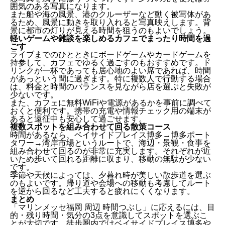
囲気のある写真になります。
また船や海の風景、港のクルーザーなど動く被写体があ
るため、風景に動きを取り入れると写真映えします。背
景に都市の灯りが見える時間を狙うのもよいでしょう。
軽いゲームや雑談を楽しめるカフェでまったり時間を過
ごす
ライブまでのひとときにボードゲームやカードゲームを
持参して、カフェでゆるく過ごすのもおすすめです。ド
リンクが一杯であっても居心地のよい席であれば、時間
があっという間に過ぎます。特に複数人で行動する場合
は、料金と時間のバランスを見ながら店を選ぶと失敗が
少ないです。
また、カフェに無料WiFiや電源があるかを事前に調べて
おくと便利です。携帯の充電や情報チェック用の端末が
あると遠征中も安心して過ごせます。
複数スポットを組み合わせて回る散策コース
時間があるなら、ベイサイドプレイス博多→博多ポート
タワー→湾岸市場というルートで、海辺・景観・食事を
組み合わせて回るのが非常に充実します。それぞれが近
いため歩いて回れる距離に収まり、移動の無駄が少ない
です。
季節や天候によっては、夕暮れ時が美しい散歩道を選ぶ
のもよいです。帰り道や会場への移動も考慮してルート
を逆から回るなど工夫すると疲れにくくなります。
まとめ
「マリンメッセ福岡 周辺 時間つぶし」に応えるには、目
的・残り時間・気分の3点を意識してスポットを選ぶこ
とが大切です。徒歩圏内ではベイサイドプレイス博多や