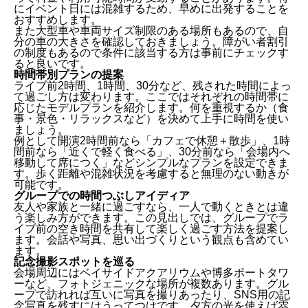
にイベント日には混雑するため、早めに出発することを
おすすめします。
また大型車や車両サイズ制限のある場所もあるので、自
分の車の大きさを確認しておきましょう。障がい者割引
の制度もあるので条件に該当する方は事前にチェックす
ると良いです。
時間帯別プランの提案
ライブ前2時間、1時間、30分など、残された時間によっ
て過ごし方は変わります。ここではそれぞれの時間帯に
応じたモデルプランを紹介します。何を重視するか（食
事・景色・リラックスなど）を決めて上手に時間を使い
ましょう。
例として開演2時間前なら「カフェで休憩＋散歩」、1時
間前なら「近くで軽く食べる」、30分前なら「会場内へ
移動して席につく」などシンプルなプランを設定できま
す。歩く距離や混雑状況を考慮すると無理のない動きが
可能です。
グループでの時間つぶしアイディア
友人や家族と一緒に過ごすなら、一人で動くときとは違
う楽しみ方ができます。この見出しでは、グループでラ
イブ前の空き時間を共有して楽しく過ごす方法を提案し
ます。会話や写真、思い出づくりという観点も含めてい
ます。
記念撮影スポットを巡る
会場周辺にはベイサイドアクアリウムや博多ポートタワ
ーなど、フォトジェニックな場所が複数あります。グル
ープで訪れれば互いに写真を撮りあったり、SNS用の記
念写真を残すにはうってつけです。夕方の光を使えば雰