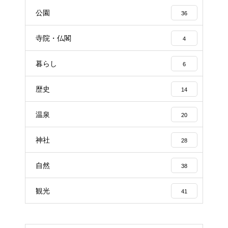
公園
36
寺院・仏閣
4
暮らし
6
歴史
14
温泉
20
神社
28
自然
38
観光
41