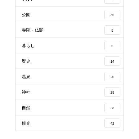
公園
36
寺院・仏閣
5
暮らし
6
歴史
14
温泉
20
神社
28
自然
38
観光
42