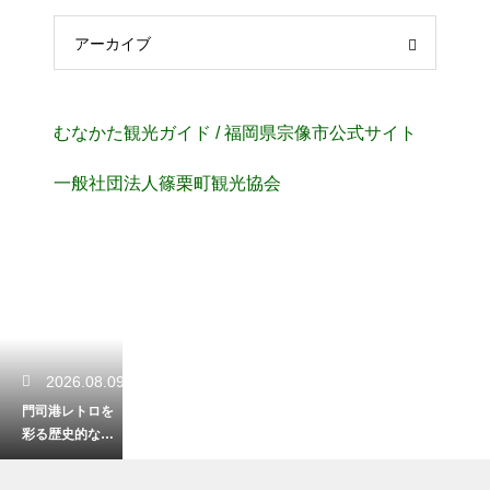
アーカイブ
むなかた観光ガイド / 福岡県宗像市公式サイト
⼀般社団法⼈篠栗町観光協会
2026.08.09
門司港レトロを
彩る歴史的な建
築の数々！異国
情緒あふれる街